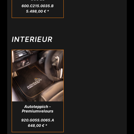
306 PS
600.C215.0035.B
5.498,00 € *
INTERIEUR
Autoteppich -
Premiumvelours
920.G05S.0065.A
648,00 € *