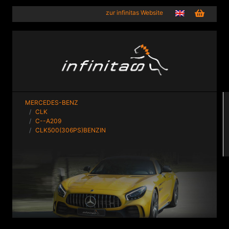
zur infinitas Website
MERCEDES-BENZ
CLK
C--A209
CLK500(306PS)BENZIN