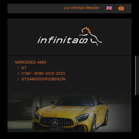
zur infinitas Website
MERCEDES-AMG
GT
C190--R190-2015-2023
GTSAMG(510PS)BENZIN