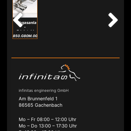
Abgasanlage
-
Edelstahl
passend
850.G80M.0025.A
für
M2/M3/M4
G8X
infinitas engineering GmbH
Am Brunnenfeld 1
86565 Gachenbach
Mo – Fr 08:00 – 12:00 Uhr
Mo – Do 13:00 – 17:30 Uhr