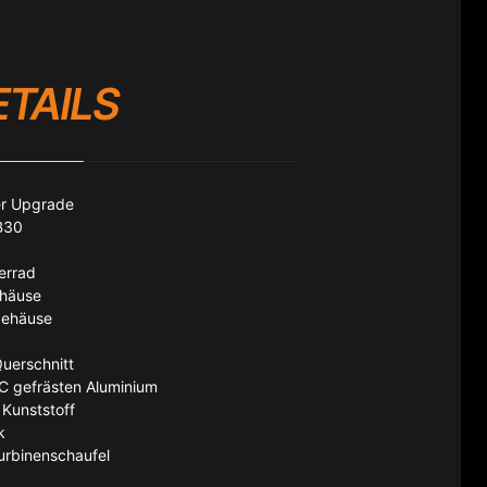
ETAILS
er Upgrade
5B30
errad
ehäuse
gehäuse
uerschnitt
C gefrästen Aluminium
 Kunststoff
k
urbinenschaufel