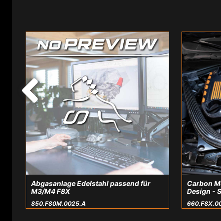
Abgasanlage Edelstahl passend für
Carbon Mo
M3/M4 F8X
Design - 
850.F80M.0025.A
660.F8X.0