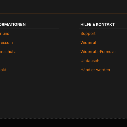
ORMATIONEN
HILFE & KONTAKT
r uns
Support
ressum
Widerruf
enschutz
Widerrufs-Formular
B
Umtausch
takt
Händler werden