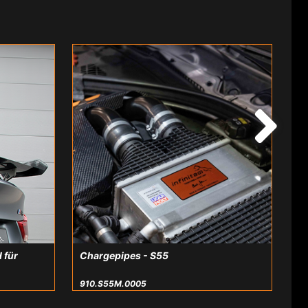
 für
Chargepipes - S55
910.S55M.0005