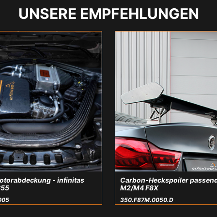
UNSERE EMPFEHLUNGEN
torabdeckung - infinitas
Carbon-Heckspoiler passend
S55
M2/M4 F8X
005
350.F87M.0050.D