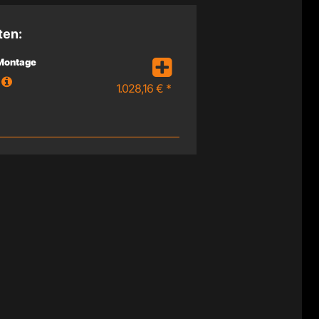
ten:
 Montage
1.028,16 € *