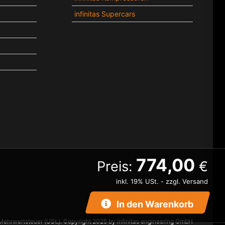
infinitas Supercars
774,00
Preis:
€
inkl. 19% USt. - zzgl. Versand
In den Warenkorb
Kontakt
-
AGB
-
Impressum
 Mehrwertsteuer (USt.). Copyright 2025 by infinitas engineering GmbH