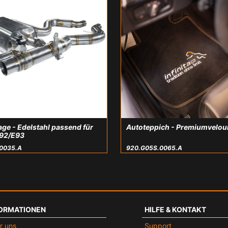
ge - Edelstahl passend für
Autoteppich - Premiumvelou
92/E93
0035.A
920.G05S.0065.A
ORMATIONEN
HILFE & KONTAKT
r uns
Support