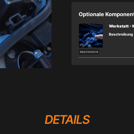
Optionale Komponen
Werkstatt -
Beschreibung
96001000015
DETAILS