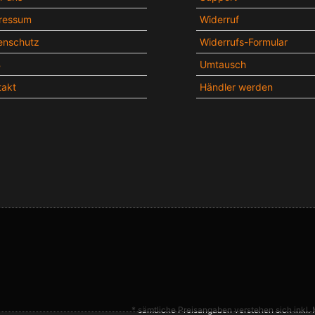
ressum
Widerruf
enschutz
Widerrufs-Formular
B
Umtausch
takt
Händler werden
* sämtliche Preisangaben verstehen sich inkl.