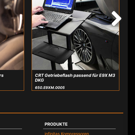
rs
CRT Getriebeflash passend für E9X M3
DKG
650.E9XM.0005
PRODUKTE
infinitas Kompressoren