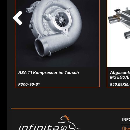
ASA T1 Kompressor im Tausch
Abgasanla
M3 E90/E
P300-90-01
850.E9XM.
INF
Übe