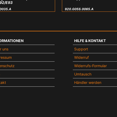
92/E93
0035.A
920.G05S.0065.A
ORMATIONEN
HILFE & KONTAKT
r uns
Support
ressum
Widerruf
enschutz
Widerrufs-Formular
B
Umtausch
takt
Händler werden