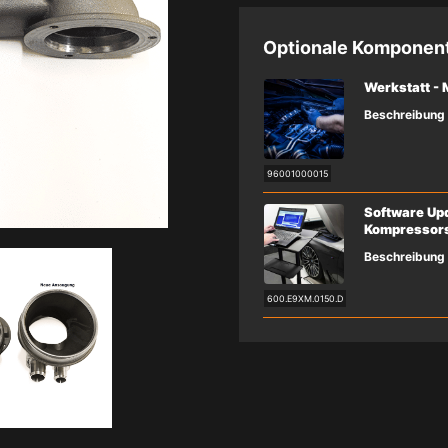
Optionale Komponen
Werkstatt -
Beschreibung
96001000015
Software Up
Kompressor
Beschreibung
600.E9XM.0150.D