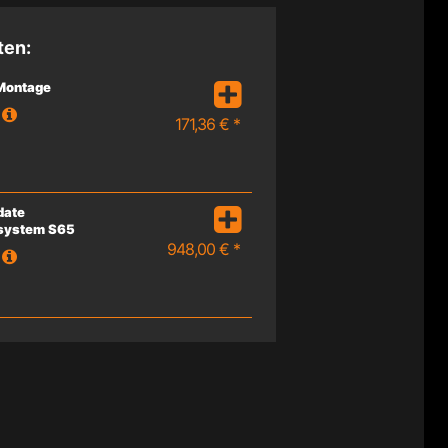
ten:
 Montage
171,36 € *
date
system S65
948,00 € *