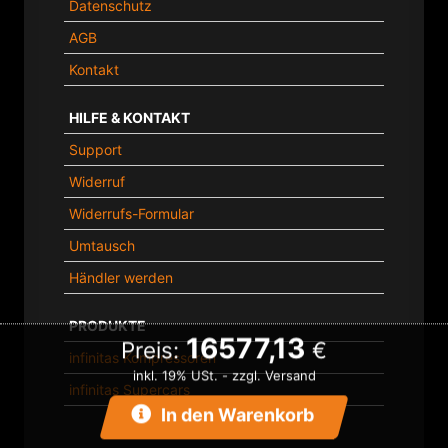
Datenschutz
AGB
Kontakt
HILFE & KONTAKT
Support
Widerruf
Widerrufs-Formular
Umtausch
Händler werden
PRODUKTE
16577,13
Preis:
€
infinitas Kompressoren
inkl. 19% USt. - zzgl. Versand
infinitas Supercars
In den Warenkorb