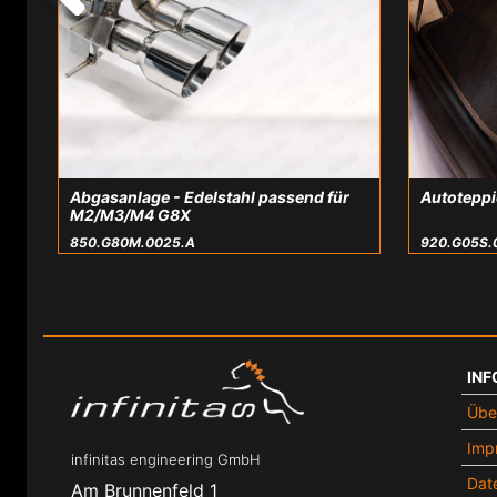
Abgasanlage - Edelstahl passend für
Autoteppi
M2/M3/M4 G8X
850.G80M.0025.A
920.G05S.
INF
Übe
Imp
infinitas engineering GmbH
Dat
Am Brunnenfeld 1