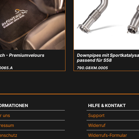
ch - Premiumvelours
Downpipes mit Sportkatalys
passend für S58
0065.A
790.G8XM.0005
ORMATIONEN
HILFE & KONTAKT
r uns
Support
ressum
Widerruf
enschutz
Widerrufs-Formular