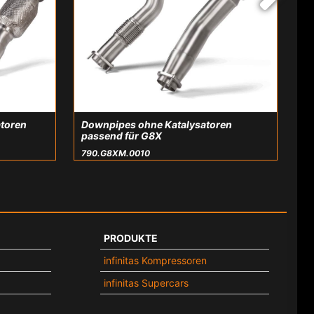
atoren
Downpipes ohne Katalysatoren
passend für G8X
790.G8XM.0010
PRODUKTE
infinitas Kompressoren
infinitas Supercars